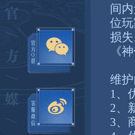
间内
位玩
损失
《神
维护
1、
2、
3、