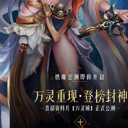
[游戏公告]《神仙传》停运公告
南天宫 - 活动助您快人一步
0月14日正式公测：全新活动，顶级福利，你准备好了吗？
介绍
玩法