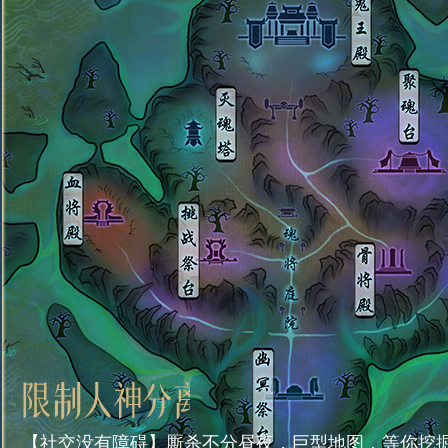
【社交没有障碍】厮杀不分昼夜，巨型地图，等你挖