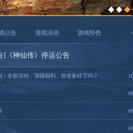
戏公告
游戏活动
游戏特色
告]《神仙传》停运公告
式公测：全新活动，顶级福利，你准备好了吗？
1
0
诗
0
0