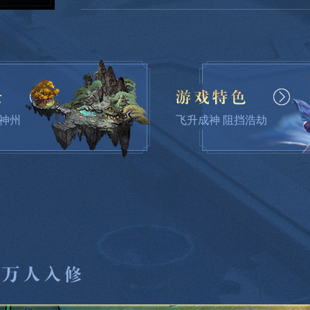
08/07
[游戏新闻] 《神仙传》夸父逐日副本攻
神州
飞升成神 阻挡浩劫