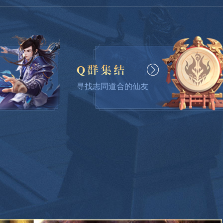
略
0
寻找志同道合的仙友