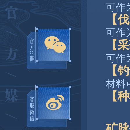
可作
【伐
可作
【采
可作
【钓
材料
【种
矿脉