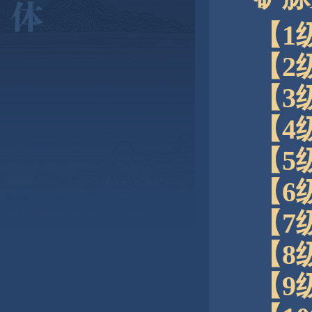
【1
【2
【3
【4
【5
【6
【7
【8
【9