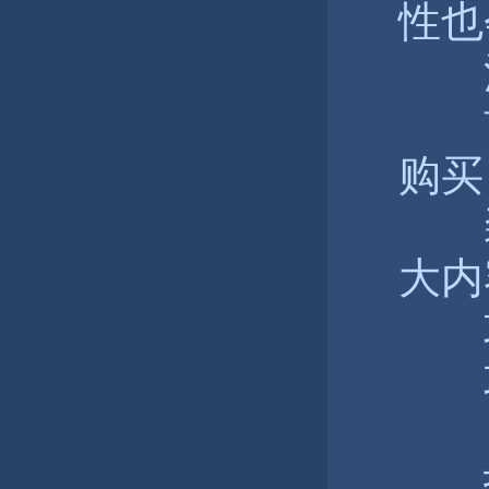
性也
法
首
购买
装
大内
攻
攻
自
技