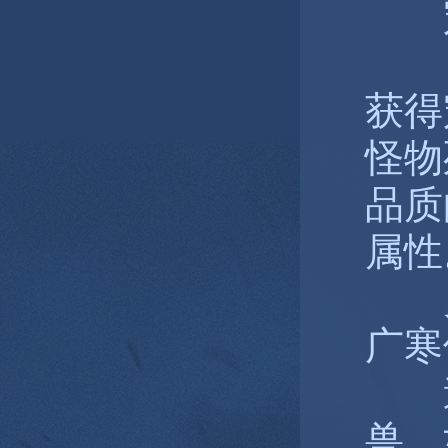
宠
获得
怪物
品质
属性
灵兽
广寒
道具
兽，