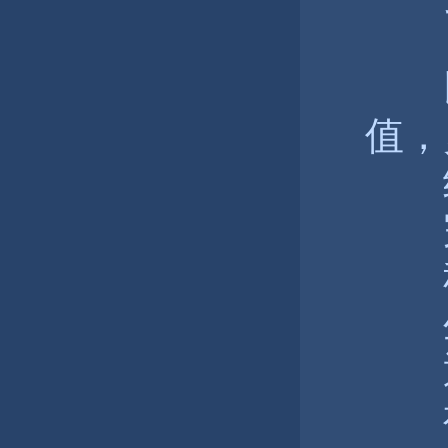
自
以
值，
给
完
积
生
通
神