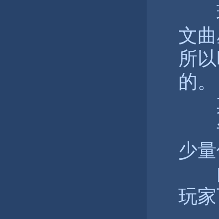
玩
文曲
所以
的。
其
每
少量
内
玩家