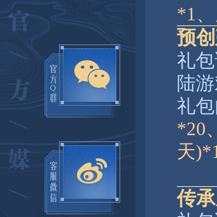
*1
预创
礼包
陆游
礼包
*2
天)
传承