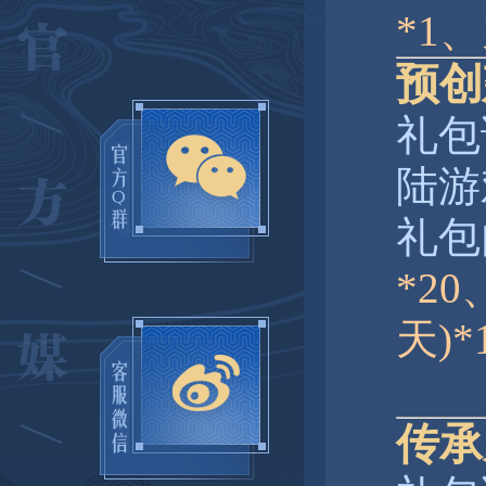
*1
预创
礼包
陆游
礼包
*2
天)
传承