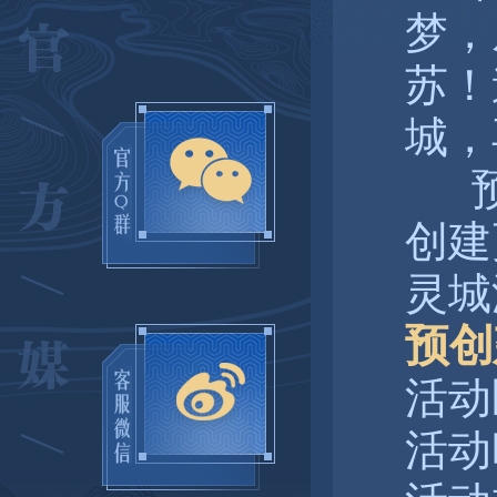
梦，
苏！
城，
预
创建
灵城
预创
活动
活动