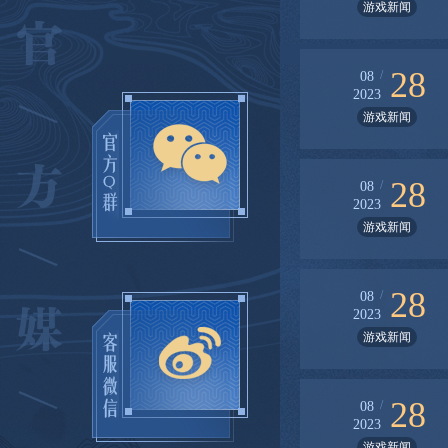
游戏新闻
28
/
08
2023
游戏新闻
28
/
08
2023
游戏新闻
28
/
08
2023
游戏新闻
28
/
08
2023
游戏新闻