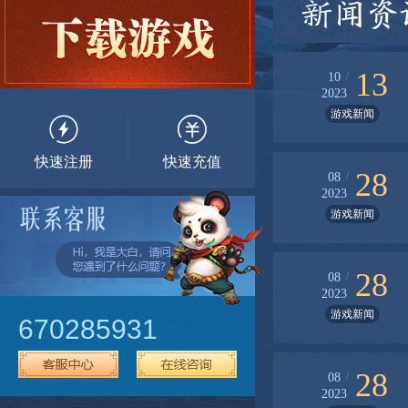
新闻资
13
/
10
2023
游戏新闻
快速注册
快速充值
28
/
08
2023
游戏新闻
28
/
08
2023
游戏新闻
670285931
28
/
08
2023