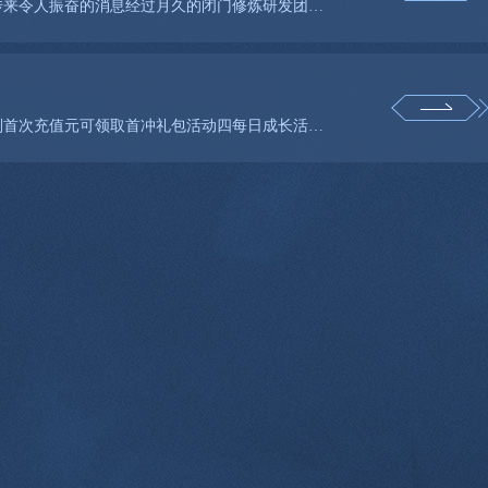
尊敬的玩家们您期待已久的由星凝互娱代理运营的神仙传再度传来令人振奋的消息经过月久的闭门修炼研发团队为
活动三首冲快人一步活动区服万灵城活动时间长期有效活动规则首次充值元可领取首冲礼包活动四每日成长活动区