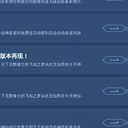
尊敬的神仙传玩家神仙传服务器于年月日进行不停机更新维护内容新增官网签到功能签到送无级别装备新增大闹天
尊敬的玩家感谢您对我们游戏的支持我们推出了全新的无级别毕业神装签到免费送活动签到后会自动发送到游戏邮
城版本再现！
神仙传年月日万灵城版本再现预创建开启仙路已断长生无望断了天下无数修士的飞仙之梦从此无仙而在今天神仙传
神仙传年月日万灵城版本再现火爆开启仙路已断长生无望断了天下无数修士的飞仙之梦从此无仙而在今天神仙传万
亲爱的星凝玩家您好十分感谢大家长久以来对我们的期待和支持神仙传以华夏文明五千年的历史神话长卷为蓝图构